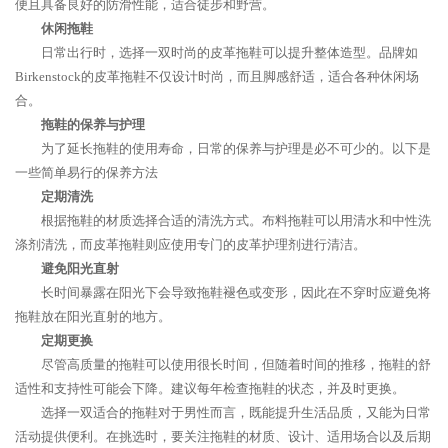
便且具备良好的防滑性能，适合徒步和野营。
休闲拖鞋
日常出行时，选择一双时尚的皮革拖鞋可以提升整体造型。品牌如
Birkenstock的皮革拖鞋不仅设计时尚，而且脚感舒适，适合各种休闲场
合。
拖鞋的保养与护理
为了延长拖鞋的使用寿命，日常的保养与护理是必不可少的。以下是
一些简单易行的保养方法
定期清洗
根据拖鞋的材质选择合适的清洗方式。布料拖鞋可以用清水和中性洗
涤剂清洗，而皮革拖鞋则应使用专门的皮革护理剂进行清洁。
避免阳光直射
长时间暴露在阳光下会导致拖鞋褪色或变形，因此在不穿时应避免将
拖鞋放在阳光直射的地方。
定期更换
尽管高质量的拖鞋可以使用很长时间，但随着时间的推移，拖鞋的舒
适性和支持性可能会下降。建议每年检查拖鞋的状态，并及时更换。
选择一双适合的拖鞋对于男性而言，既能提升生活品质，又能为日常
活动提供便利。在挑选时，要关注拖鞋的材质、设计、适用场合以及后期