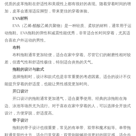
优质的皮革拖鞋在舒适性和美观性上都有很好的表现。随着穿着时间的增
加，皮革会逐渐适应脚型，带来更佳的穿着体验。
EVA材料
EVA（乙烯-醋酸乙烯共聚物）是一种轻质、柔软的材料，通常用于运
动拖鞋。EVA拖鞋的弹性和减震性能优秀，非常适合长时间穿着，尤其适
合喜欢户外运动的男性。
布料
布料拖鞋通常更加轻便，适合在家中穿着。尽管它们的耐磨性相对较
差，但透气性和舒适性极佳，特别适合炎热的天气。
拖鞋的设计与款式
选择拖鞋时，设计和款式也是非常重要的考虑因素。适合的设计不仅
能提升穿着的舒适度，也能让男性感觉更加时尚。
开口设计
开口设计的拖鞋通常更加透气，适合夏季使用。经典的凉拖鞋在海
边、泳池等场所尤为流行。对于喜欢在家中穿着的人，可以选择全开放式
设计，方便穿脱，舒适度高。
带子设计
拖鞋的带子设计也很重要，常见的有单带、双带和魔术贴等。单带拖
鞋通常简约大方，适合日常穿着；双带则能够提供更好的固定感，适合步