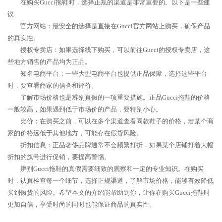
在购买Gucci拖鞋时，选择正规的渠道是非常重要的。以下是一些建
议
官方网站：最安全的选择是直接在Gucci官方网站上购买，确保产品
的真实性。
授权专卖店：如果选择线下购买，可以前往Gucci的授权专卖店，这
些地方销售的产品均为正品。
知名电商平台：一些大型电商平台也提供正品保障，选择这些平台
时，要查看商家的信誉和评价。
了解市场价格也是辨别真假的一项重要措施。正品Gucci拖鞋的价格
一般较高，如果遇到低于市场价的产品，要特别小心。
比价：在购买之前，可以在多个渠道查看同款鞋子的价格，若某个商
家的价格远低于其他地方，可能存在假货风险。
折扣信息：正品奢侈品牌通常不会频繁打折，如果某个店铺打着大幅
折扣的旗号进行促销，要提高警惕。
辨别Gucci拖鞋的真假需要细致的观察和一定的专业知识。在购买
时，认真检查每一个细节，选择正规渠道，了解市场价格，能够有效降低
买到假货的风险。希望本文的介绍能帮助到你，让你在购买Gucci拖鞋时
更加自信，享受时尚的同时也能保证商品的真实性。